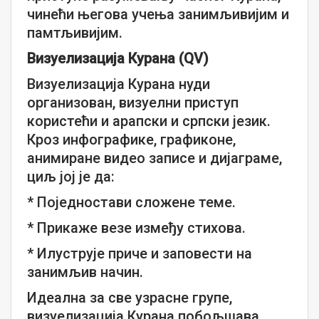
чинећи његова учења занимљивијим и
памтљивијим.
Визуелизација Курана (QV)
Визуелизација Курана нуди
организован, визуелни приступ
користећи и арапски и српски језик.
Кроз инфографике, графиконе,
анимиране видео записе и дијаграме,
циљ јој је да:
* Поједностави сложене теме.
* Прикаже везе између стихова.
* Илуструје приче и заповести на
занимљив начин.
Идеална за све узрасне групе,
визуелизација Курана побољшава