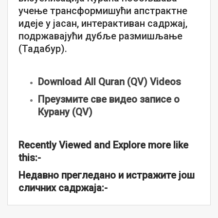
учење трансформишући апстрактне
идеје у јасан, интерактиван садржај,
подржавајући дубље размишљање
(Тадабур).
Download All Quran (QV) Videos
Преузмите све видео записе о
Курану (QV)
Recently Viewed and Explore more like
this:-
Недавно прегледано и истражите још
сличних садржаја:-