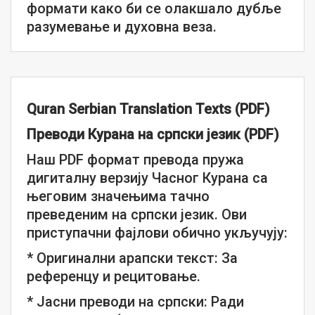
формати како би се олакшало дубље
разумевање и духовна веза.
Quran Serbian Translation Texts (PDF)
Преводи Курана на српски језик (PDF)
Наш PDF формат превода пружа
дигиталну верзију Часног Курана са
његовим значењима тачно
преведеним на српски језик. Ови
приступачни фајлови обично укључују:
* Оригинални арапски текст: За
референцу и рецитовање.
* Јасни преводи на српски: Ради