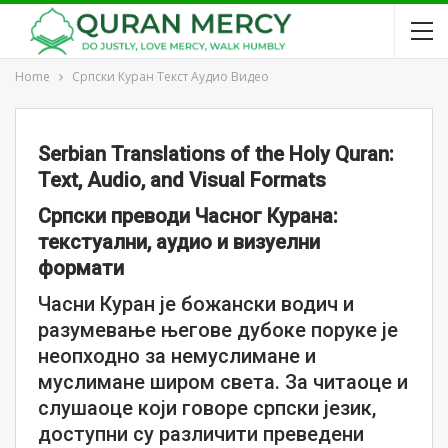
Home
Српски Куран Текст Аудио Видео
Serbian Translations of the Holy Quran:
Text, Audio, and Visual Formats
Српски преводи Часног Курана:
текстуални, аудио и визуелни
формати
Часни Куран је божански водич и
разумевање његове дубоке поруке је
неопходно за немуслимане и
муслимане широм света. За читаоце и
слушаоце који говоре српски језик,
доступни су различити преведени