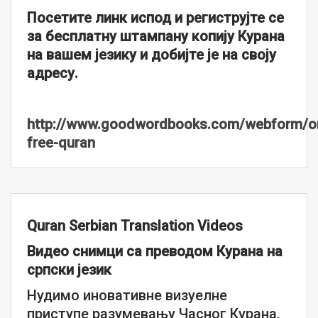
Посетите линк испод и региструјте се
за бесплатну штампану копију Курана
на вашем језику и добијте је на своју
адресу.
http://www.goodwordbooks.com/webform/or
free-quran
Quran Serbian Translation Videos
Видео снимци са преводом Курана на
српски језик
Нудимо иновативне визуелне
приступе разумевању Часног Курана,