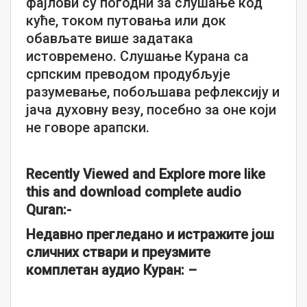
фајлови су погодни за слушање код
куће, током путовања или док
обављате више задатака
истовремено. Слушање Курана са
српским преводом продубљује
разумевање, побољшава рефлексију и
јача духовну везу, посебно за оне који
не говоре арапски.
Recently Viewed and Explore more like
this and download complete audio
Quran:-
Недавно прегледано и истражите још
сличних ствари и преузмите
комплетан аудио Куран: –