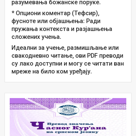
разумевања божанске поруке.
* Опциони коментар (Тефсир),
фусноте или објашњења: Ради
пружања контекста и разјашњења
сложених учења.
Идеални за учење, размишљање или
свакодневно читање, ови PDF преводи
су лако доступни и могу се читати ван
мреже на било ком уређају.