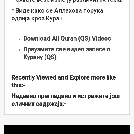
* Виде како се Аллахова порука
одвија кроз Куран.
Download All Quran (QS) Videos
Преузмите све видео записе о
Курану (QS)
Recently Viewed and Explore more like
this:-
Недавно прегледано и истражите још
сличних садржаја:-