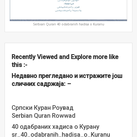
Serbian Quran 40 odabranih hadisa o Kuranu
Recently Viewed and Explore more like
this :-
Недавно прегледано и истражите још
сличних садржаја: –
Српски Куран Роувад
Serbian Quran Rowwad
40 одабраних хадиса о Курану
sr_40_odabranih_hadisa_o_Kuranu