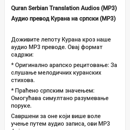
Quran Serbian Translation Audios (MP3)
Аудио превод Курана на српски (MP3)
Доживите лепоту Курана кроз наше
аудио MP3 преводе. Овај формат
садржи:
* Оригинално арапско рецитовање: За
слушање мелодичних куранских
стихова.
* Праћено српским значењем:
Омогућава симултано разумевање
поруке.
Савршени за оне који више воле
учење путем аудио записа, ови MP3