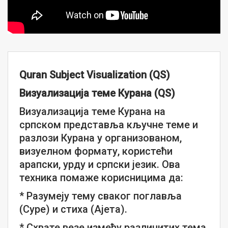
Quran Subject Visualization (QS)
Визуализација теме Курана (QS)
Визуализација теме Курана на
српском представља кључне теме и
разлози Курана у организованом,
визуелном формату, користећи
арапски, урду и српски језик. Ова
техника помаже корисницима да:
* Разумеју тему сваког поглавља
(Суре) и стиха (Ајета).
* Схвате везе између различитих тема.