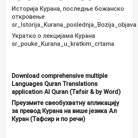
Историја Курана, последње божанско
откровење
sr_Istorija_Kurana_poslednja_Bozija_objava
Укратко о лекцијама Курана
sr_pouke_Kurana_u_kratkim_crtama
Download comprehensive multiple
Languages Quran Translations
application Al Quran (Tafsir & by Word)
Преузмите свеобухватну апликацију
за превод Курана на више језика Ал
Куран (Тафсир и по речи)