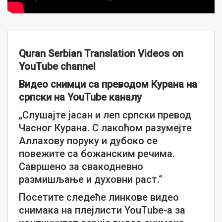
Quran Serbian Translation Videos on
YouTube channel
Видео снимци са преводом Курана на
српски на YouTube каналу
„Слушајте јасан и леп српски превод
Часног Курана. С лакоћом разумејте
Аллахову поруку и дубоко се
повежите са божанским речима.
Савршено за свакодневно
размишљање и духовни раст.“
Посетите следеће линкове видео
снимака на плејлисти YouTube-а за