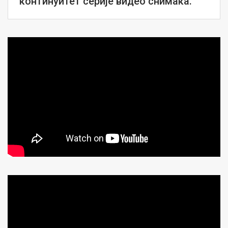
континуитет серије видео снимака.