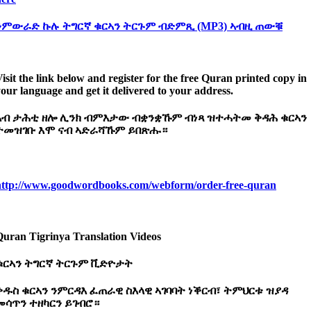
ንምውራድ
ኩሉ
ትግርኛ
ቁርኣን
ትርጉም
ብድምጺ (MP3)
ኣብዚ
ጠውቑ
isit the link below and register for the free Quran printed copy in
our language and get it delivered to your address.
ኣብ
ታሕቲ
ዘሎ
ሊንክ
ብምእታው
ብቋንቋኹም
ብነጻ
ዝተሓትመ
ቅዳሕ
ቁርኣን
ተመዝገቡ
እሞ
ናብ
ኣድራሻኹም
ይበጽሑ።
http://www.goodwordbooks.com/webform/order-free-quran
Quran Tigrinya Translation Videos
ቁርኣን
ትግርኛ
ትርጉም
ቪድዮታት
ቅዱስ ቁርኣን ንምርዳእ ፈጠራዊ ስእላዊ ኣገባባት ነቕርብ፣ ትምህርቱ ዝያዳ
መሳጥን ተዘካርን ይገብሮ።