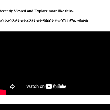
ecently Viewed and Explore more like this:-
ኣብ
ቀረባ
እዋን
ዝተራእየን
ዝተዳህሰሰን
ተወሳኺ
ከምዚ
ዝስዕብ:-