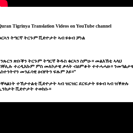
Quran Tigrinya Translation Videos on YouTube channel
ቁርኣን
ትግርኛ
ትርጉም
ቪድዮታት
ኣብ
ዩቱብ
ቻነል
“ንጹርን ጽቡቕን ትርጉም ትግርኛ ቅዱስ ቁርኣን ስምዑ። መልእኽቲ ኣላህ
ብቐሊሉ ተረዲእኩም ምስ መለኮታዊ ቃላት ብዕምቆት ተተሓሓዙ። ንመዓልታ
ኣስተንትኖን መንፈሳዊ ዕብየትን ፍጹም እዩ።”
ንቐጻልነት ተኸታተልቲ ቪድዮታት ኣብ ዝርዝር ደርፍታት ዩቱብ ኣብ ዝቕጽሉ
ሊንክታት ቪድዮታት ተወከሱ።