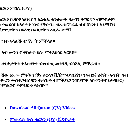
ቁርኣን
ምስሊ (QV)
ቁርኣን ቪዥዋላይዜሽን ክልቲኡ ቋንቋታት ዓረብን ትግርኛን ብምጥቃም
ዝተወደበ፣ ስእላዊ ኣገባብ የቕርብ። ብኢንፎግራፊክስ፣ ቻርት፣ ኣኒሜሽን
ቪድዮታትን ስእላዊ ስእልታትን ኣቢሉ ድማ፤
* ዝተሓላለኹ ቴማታት ምቕላል።
* ኣብ መንጎ ጥቕስታት ዘሎ ምትእስሳር ኣርእዩ።
* ዛንታታትን ትእዛዛትን ብመሳጢ መንገዲ ብስእሊ ምቕራብ።
ንኹሉ ዕድመ ምቹእ ዝኾነ ቁርኣን ቪዥዋላይዜሽን፡ ንኣብስትራክት ሓሳባት ናብ
ንጹርን መስተጋብራዊን ትሕዝቶ ብምቕያር፡ ንዝዓሞቐ ኣስተንትኖ (ታዳቡር)
ብምድጋፍ ትምህርቲ የዕብዮ።
Download All Quran (QV) Videos
ምውራድ
ኩሉ
ቁርኣን (QV)
ቪድዮታት