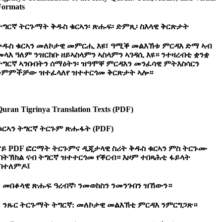
Formats
ትግርኛ
ትርጉማት
ቅዱስ
ቁርኣን፡
ጽሑፍ፡
ድምጺ፡
ስእላዊ
ቅርጽታት
ቅዱስ ቁርኣን መለኮታዊ መምርሒ እዩ፣ ዓሚቕ መልእኽቱ ምርዳእ ድማ ኣብ
መላእ ዓለም ንዝርከቡ ዘይኣስላምን ኣስላምን ኣገዳሲ እዩ። ንተዛረብቲ ቋንቋ
ትግርኛ ኣንበብትን ሰማዕትን፡ ዝዓሞቐ ምርዳእን መንፈሳዊ ምትእስሳርን
ንምምችቻው ዝተፈላለየ ዝተተርጎመ ቅርጽታት ኣሎ።
Quran Tigrinya Translation Texts (PDF)
ቁርኣን
ትግርኛ
ትርጉም
ጽሑፋት (PDF)
ናይ PDF ፎርማት ትርጉምና ዲጂታላዊ ስሪት ቅዱስ ቁርኣን ምስ ትርጉሙ
ብትኽክል ናብ ትግርኛ ዝተተርጎመ የቕርብ። እዞም ተበጻሕቲ ፋይላት
ብተለምዶ፤
* መበቆላዊ ጽሑፍ ዓረብኛ፡ ንመወከስን ንመንገብን ዝኸውን።
* ንጹር ትርጉማት ትግርኛ: መለኮታዊ መልእኽቲ ምርዳእ ንምርግጋጽ።