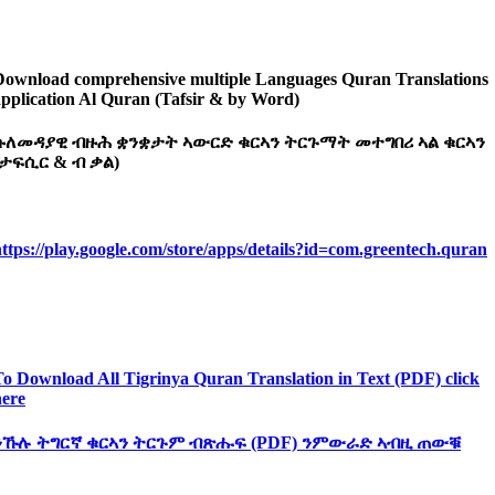
Download comprehensive multiple Languages Quran Translations
application Al Quran (Tafsir & by Word)
ኩለመዳያዊ
ብዙሕ
ቋንቋታት
ኣውርድ ​​
ቁርኣን
ትርጉማት
መተግበሪ
ኣል
ቁርኣን
ታፍሲር &
ብ
ቃል)
ttps://play.google.com/store/apps/details?id=com.greentech.quran
To Download All Tigrinya Quran Translation in Text (PDF) click
here
ንኹሉ
ትግርኛ
ቁርኣን
ትርጉም
ብጽሑፍ (PDF)
ንምውራድ
ኣብዚ
ጠውቑ