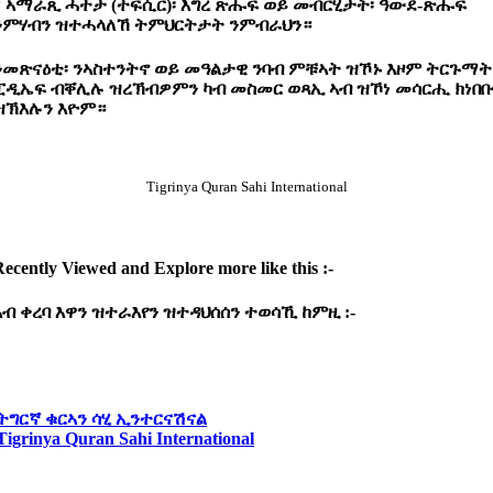
* ኣማራጺ ሓተታ (ተፍሲር)፡ እግረ ጽሑፍ ወይ መብርሂታት፡ ዓውደ-ጽሑፍ
ንምሃብን ዝተሓላለኸ ትምህርትታት ንምብራህን።
ንመጽናዕቲ፡ ንኣስተንትኖ ወይ መዓልታዊ ንባብ ምቹኣት ዝኾኑ እዞም ትርጉማት
ፒዲኤፍ ብቐሊሉ ዝረኽብዎምን ካብ መስመር ወጻኢ ኣብ ዝኾነ መሳርሒ ክነበ
ዝኽእሉን እዮም።
Tigrinya Quran Sahi International
ecently Viewed and Explore more like this :-
ኣብ
ቀረባ
እዋን
ዝተራእየን
ዝተዳህሰሰን
ተወሳኺ
ከምዚ :-
ትግርኛ ቁርኣን ሳሂ ኢንተርናሽናል
Tigrinya Quran Sahi International