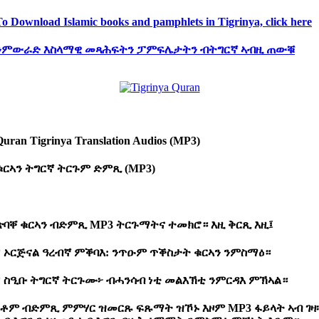
To Download Islamic books and pamphlets in Tigrinya, click here
ንምውራድ
እስላማዊ
መጻሕፍትን
ፓምፍሌታትን
ብትግርኛ
ኣብዚ
ጠውቑ
Quran Tigrinya Translation Audios (MP3)
ቁርኣን
ትግርኛ
ትርጉም
ድምጺ (MP3)
ጽባቐ ቁርኣን ብድምጺ MP3 ትርጉማትና ተመክሮ። እዚ ቅርጺ እዚ፤
* ኦርጅናል ዓረብኛ ምቕባእ: ንጥዑም ጥቕስታት ቁርኣን ንምስማዕ።
* ስዒቡ ትግርኛ ትርጉሙ፦ ብሓንሳብ ነቲ መልእኽቲ ንምርዳእ ምኽኣል።
ነቶም ብድምጺ ምምሃር ዝመርጹ ፍጹማት ዝኾኑ እዞም MP3 ፋይላት ኣብ ገዛ፡