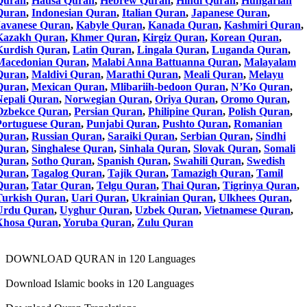
Quran
,
Hausa Quran
,
Hebrew Quran
,
Hindi Quran
,
Hungarian
Quran
,
Indonesian Quran
,
Italian Quran
,
Japanese Quran
,
Javanese Quran
,
Kabyle Quran
,
Kanada Quran
,
Kashmiri Quran
,
Kazakh Quran
,
Khmer Quran
,
Kirgiz Quran
,
Korean Quran
,
Kurdish Quran
,
Latin Quran
,
Lingala Quran
,
Luganda Quran
,
Macedonian Quran
,
Malabi Anna Battuanna Quran
,
Malayalam
Quran
,
Maldivi Quran
,
Marathi Quran
,
Meali Quran
,
Melayu
Quran
,
Mexican Quran
,
Mlibariih-bedoon Quran
,
N’Ko Quran
,
Nepali Quran
,
Norwegian Quran
,
Oriya Quran
,
Oromo Quran
,
Ozbekce Quran
,
Persian Quran
,
Philipine Quran
,
Polish Quran
,
Portuguese Quran
,
Punjabi Quran
,
Pushto Quran
,
Romanian
Quran
,
Russian Quran
,
Saraiki Quran
,
Serbian Quran
,
Sindhi
Quran
,
Singhalese Quran
,
Sinhala Quran
,
Slovak Quran
,
Somali
Quran
,
Sotho Quran
,
Spanish Quran
,
Swahili Quran
,
Swedish
Quran
,
Tagalog Quran
,
Tajik Quran
,
Tamazigh Quran
,
Tamil
Quran
,
Tatar Quran
,
Telgu Quran
,
Thai Quran
,
Tigrinya Quran
,
Turkish Quran
,
Uari Quran
,
Ukrainian Quran
,
Ulkhees Quran
,
Urdu Quran
,
Uyghur Quran
,
Uzbek Quran
,
Vietnamese Quran
,
Xhosa Quran
,
Yoruba Quran
,
Zulu Quran
DOWNLOAD QURAN in 120 Languages
Download Islamic books in 120 Languages