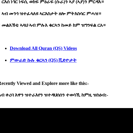
* ርእሰ ነገር ነፍሲ ወከፍ ምዕራፍ (ሱራ)ን ኣያ (ኣያ)ን ምርዳእ።
* ኣብ መንጎ ዝተፈላለዩ ኣርእስታት ዘሎ ምትእስሳር ምሓዝ።
* መልእኽቲ ኣላህ ኣብ ምሉእ ቁርኣን ከመይ ከም ዝግንፍል ርአ።
Download All Quran (QS) Videos
ምውራድ
ኩሉ
ቁርኣን (QS)
ቪድዮታት
ecently Viewed and Explore more like this:-
ኣብ
ቀረባ
እዋን
ዝተራእየን
ዝተዳህሰሰን
ተወሳኺ
ከምዚ
ዝስዕብ:-