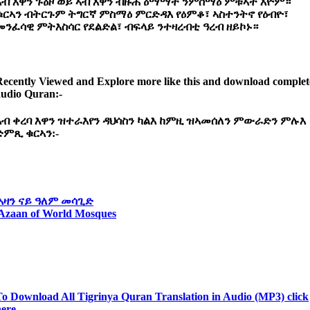
ኣብ እዋን ጉዕዞ ወይ ኣብ እዋን ብዙሕ ዕማማት ንምስማዕ ምቹኣት እዮም።
ቁርኣን ብትርጉም ትግርኛ ምስማዕ ምርድዳእ የዕምቆ፣ ኣስተንትኖ የዕብዮ፣
መንፈሳዊ ምትእስሳር የደልድል፣ ብፍላይ ንተዛረብቲ ዓረብ ዘይኮኑ።
Recently Viewed and Explore more like this and download complet
audio Quran:-
ኣብ
ቀረባ
እዋን
ዝተራእየን
ዳህሳስን
ካልእ
ከምዚ
ዝኣመሰለን
ምውራድን
ምሉእ
ድምጺ
ቁርኣን:-
ኣዛን ናይ ዓለም መሳጊድ
Azaan of World Mosques
To Download All Tigrinya Quran Translation in Audio (MP3) click
here