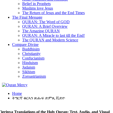
Belief in Prophets
Muslims love Jesus
The Return of Jesus and the End Times
The Final Message
QURAN: The Word of GOD
QURAN: A Brief Overview
The Amazing QURAN
QURAN: A Miracle to last till the End!
The QURAN and Modern Science
Compare Divine
Buddhisim
Christianity
Confucianism
Hinduism
Judaism
Sikhism
Zoroastrianism
Home
ትግርኛ ቁርኣን ጽሑፍ ድምጺ ቪድዮ
igrinya Translations of the Holy Quran: Text, Audio, and Visual