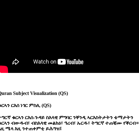
Quran Subject Visualization (QS)
ቁርኣን
ርእሰ
ነገር
ምስሊ (QS)
ትግርኛ ቁርኣን ርእሰ-ጉዳይ ስእላዊ ምግባር ንቐንዲ ኣርእስትታትን ቴማታትን
ቁርኣን ብውዱብ፣ ብስእላዊ መልክዕ፣ ዓረብ፣ ኡርዱ፣ ትግርኛ ተጠቒሙ የቕርብ።
እዚ ሜላ እዚ ንተጠቀምቲ ይሕግዝ፤