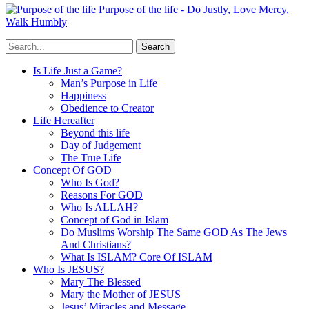
Purpose of the life - Do Justly, Love Mercy,
Walk Humbly
Is Life Just a Game?
Man’s Purpose in Life
Happiness
Obedience to Creator
Life Hereafter
Beyond this life
Day of Judgement
The True Life
Concept Of GOD
Who Is God?
Reasons For GOD
Who Is ALLAH?
Concept of God in Islam
Do Muslims Worship The Same GOD As The Jews
And Christians?
What Is ISLAM? Core Of ISLAM
Who Is JESUS?
Mary The Blessed
Mary the Mother of JESUS
Jesus’ Miracles and Message