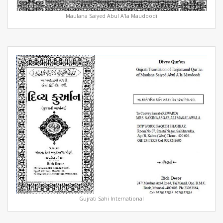
Maulana Saiyed Abul A’la Maudoodi
Gujrati Sahi International