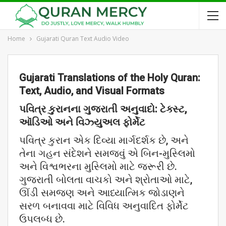
Home
Gujarati Quran Text Audio Video
Gujarati Translations of the Holy Quran:
Text, Audio, and Visual Formats
પવિત્ર
કુરાનના
ગુજરાતી
અનુવાદો:
ટેક્સ્ટ,
ઑડિઓ
અને
વિઝ્યુઅલ
ફોર્મેટ
પવિત્ર કુરાન એક દિવ્યા માર્ગદર્શક છે, અને
તેના ગહન સંદેશને સમજવું એ બિન-મુસ્લિમો
અને વિશ્વભરના મુસ્લિમો માટે જરૂરી છે.
ગુજરાતી બોલતા વાચકો અને શ્રોતાઓ માટે,
ઊંડી સમજણ અને આધ્યાત્મિક જોડાણને
સરળ બનાવવા માટે વિવિધ અનુવાદિત ફોર્મેટ
ઉપલબ્ધ છે.