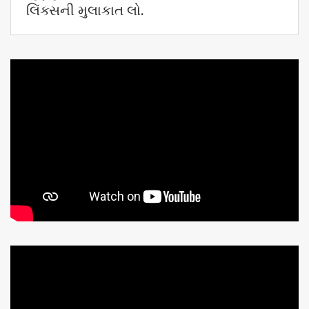
લિંક્સની મુલાકાત લો.