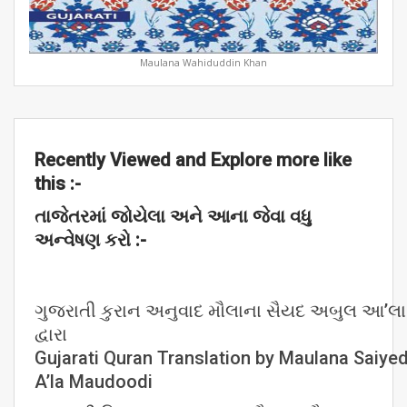
Maulana Wahiduddin Khan
Recently Viewed and Explore more like
this :-
તાજેતરમાં
જોયેલા
અને
આના
જેવા
વધુ
અન્વેષણ
કરો :-
ગુજરાતી કુરાન અનુવાદ મૌલાના સૈયદ અબુલ આ’લા 
દ્વારા
Gujarati Quran Translation by Maulana Saiye
A’la Maudoodi