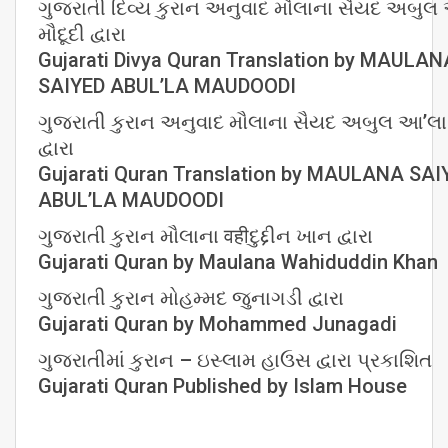
ગુજરાતી દિવ્ય કુરાન અનુવાદ મૌલાના સૈયદ અબુલ
મૌદૂદી દ્વારા
Gujarati Divya Quran Translation by MAULAN
SAIYED ABUL’LA MAUDOODI
ગુજરાતી કુરાન અનુવાદ મૌલાના સૈયદ અબુલ આ’લા 
દ્વારા
Gujarati Quran Translation by MAULANA SAI
ABUL’LA MAUDOODI
ગુજરાતી કુરાન મૌલાના वहीદુદ્દીન ખાન દ્વારા
Gujarati Quran by Maulana Wahiduddin Khan
ગુજરાતી કુરાન મોહમ્મદ જુનાગડી દ્વારા
Gujarati Quran by Mohammed Junagadi
ગુજરાતીમાં કુરાન – ઇસ્લામ હાઉસ દ્વારા પ્રકાશિત
Gujarati Quran Published by Islam House