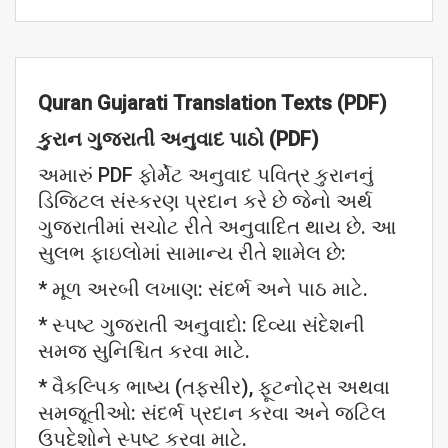
Quran Gujarati Translation Texts (PDF)
કુરાન
ગુજરાતી
અનુવાદ
પાઠો (PDF)
અમારું PDF ફોર્મેટ અનુવાદ પવિત્ર કુરાનનું
ડિજિટલ સંસ્કરણ પ્રદાન કરે છે જેનો અર્થ
ગુજરાતીમાં સચોટ રીતે અનુવાદિત થાય છે. આ
સુલભ ફાઇલોમાં સામાન્ય રીતે શામેલ છે:
* મૂળ અરબી લખાણ: સંદર્ભ અને પાઠ માટે.
* સ્પષ્ટ ગુજરાતી અનુવાદો: દિવ્યા સંદેશની
સમજ સુનિશ્ચિત કરવા માટે.
* વૈકલ્પિક ભાષ્ય (તફસીર), ફૂટનોટ્સ અથવા
સમજૂતીઓ: સંદર્ભ પ્રદાન કરવા અને જટિલ
ઉપદેશોને સ્પષ્ટ કરવા માટે.