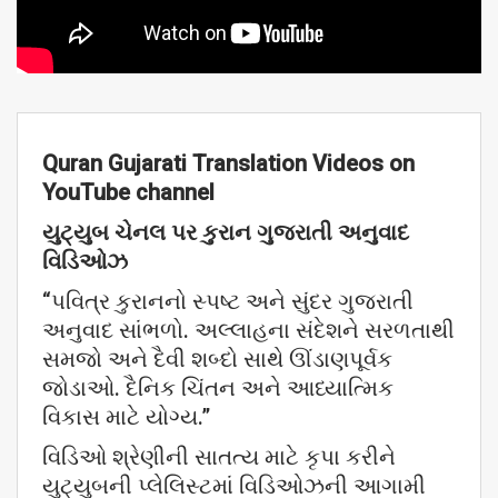
Quran Gujarati Translation Videos on
YouTube channel
યુટ્યુબ
ચેનલ
પર
કુરાન
ગુજરાતી
અનુવાદ
વિડિઓઝ
“પવિત્ર કુરાનનો સ્પષ્ટ અને સુંદર ગુજરાતી
અનુવાદ સાંભળો. અલ્લાહના સંદેશને સરળતાથી
સમજો અને દૈવી શબ્દો સાથે ઊંડાણપૂર્વક
જોડાઓ. દૈનિક ચિંતન અને આધ્યાત્મિક
વિકાસ માટે યોગ્ય.”
વિડિઓ શ્રેણીની સાતત્ય માટે કૃપા કરીને
યુટ્યુબની પ્લેલિસ્ટમાં વિડિઓઝની આગામી