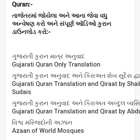
Quran:-
તાજેતરમાં
જોયેલા
અને
આના
જેવા
વધુ
અન્વેષણ
કરો
અને
સંપૂર્ણ
ઑડિઓ
કુરાન
ડાઉનલોડ
કરો:-
ગુજરાતી કુરાન માત્ર અનુવાદ
Gujarati Quran Only Translation
ગુજરાતી કુરાન અનુવાદ અને કિરાઅત શેખ સુદૈસ દ્વા
Gujarati Quran Translation and Qiraat by Shai
Sudais
ગુજરાતી કુરાન અનુવાદ અને કિરાઅત અબ્દુલ બાસિત 
Gujarati Quran Translation and Qiraat by Abdu
વિશ્વ મસ્જિદોની અઝાન
Azaan of World Mosques