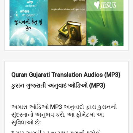
Quran Gujarati Translation Audios (MP3)
કુરાન
ગુજરાતી
અનુવાદ
ઑડિઓ (MP3)
અમારા ઑડિઓ MP3 અનુવાદો દ્વારા કુરાનની
સુંદરતાનો અનુભવ કરો. આ ફોર્મેટમાં આ
સુવિધાઓ છે: