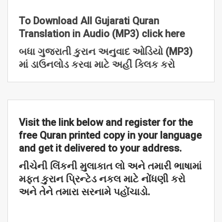
To Download All Gujarati Quran
Translation in Audio (MP3) click here
બધા
ગુજરાતી
કુરાન
અનુવાદ
ઓડિયો (MP3)
માં
ડાઉનલોડ
કરવા
માટે
અહીં
ક્લિક
કરો
Visit the link below and register for the
free Quran printed copy in your language
and get it delivered to your address.
નીચેની
લિંકની
મુલાકાત
લો
અને
તમારી
ભાષામાં
મફત
કુરાન
પ્રિન્ટેડ
નકલ
માટે
નોંધણી
કરો
અને
તેને
તમારા
સરનામે
પહોંચાડો.