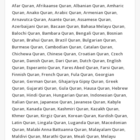
Afar Quran
,
Afrikaanse Quran
,
Albanian Quran
,
Amharic
Quran
,
Anako Quran
,
Arabic Quran
,
Armenian Quran
,
Arnavutca Quran
,
Asante Quran
,
Assamese Quran
,
Azerbaijani Quran
,
Bacaan Quran
,
Bahasa Melayu Quran
,
Balochi Quran
,
Bambara Quran
,
Bengali Quran
,
Bosnian
Quran
,
Brahui Quran
,
Brazil Quran
,
Bulgarian Quran
,
Burmese Quran
,
Cambodian Quran
,
Catalan Quran
,
Chichewa Quran
,
Chinese Quran
,
Croatian Quran
,
Czech
Quran
,
Danish Quran
,
Dari Quran
,
Dutch Quran
,
English
Quran
,
Esperanto Quran
,
Fares Abed Quran
,
Farsi Quran
,
Finnish Quran
,
French Quran
,
Fula Quran
,
Georgian
Quran
,
German Quran
,
Ghajariya Gipsy Quran
,
Greek
Quran
,
Gujarati Quran
,
Gula Quran
,
Hausa Quran
,
Hebrew
Quran
,
Hindi Quran
,
Hungarian Quran
,
Indonesian Quran
,
Italian Quran
,
Japanese Quran
,
Javanese Quran
,
Kabyle
Quran
,
Kanada Quran
,
Kashmiri Quran
,
Kazakh Quran
,
Khmer Quran
,
Kirgiz Quran
,
Korean Quran
,
Kurdish Quran
,
Latin Quran
,
Lingala Quran
,
Luganda Quran
,
Macedonian
Quran
,
Malabi Anna Battuanna Quran
,
Malayalam Quran
,
Maldivi Quran
,
Marathi Quran
,
Meali Quran
,
Melayu