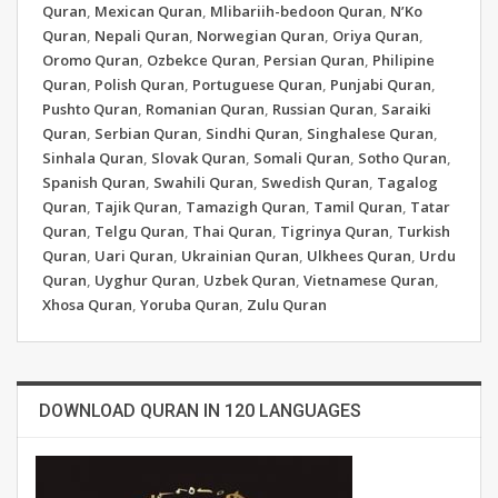
Quran
,
Mexican Quran
,
Mlibariih-bedoon Quran
,
N’Ko
Quran
,
Nepali Quran
,
Norwegian Quran
,
Oriya Quran
,
Oromo Quran
,
Ozbekce Quran
,
Persian Quran
,
Philipine
Quran
,
Polish Quran
,
Portuguese Quran
,
Punjabi Quran
,
Pushto Quran
,
Romanian Quran
,
Russian Quran
,
Saraiki
Quran
,
Serbian Quran
,
Sindhi Quran
,
Singhalese Quran
,
Sinhala Quran
,
Slovak Quran
,
Somali Quran
,
Sotho Quran
,
Spanish Quran
,
Swahili Quran
,
Swedish Quran
,
Tagalog
Quran
,
Tajik Quran
,
Tamazigh Quran
,
Tamil Quran
,
Tatar
Quran
,
Telgu Quran
,
Thai Quran
,
Tigrinya Quran
,
Turkish
Quran
,
Uari Quran
,
Ukrainian Quran
,
Ulkhees Quran
,
Urdu
Quran
,
Uyghur Quran
,
Uzbek Quran
,
Vietnamese Quran
,
Xhosa Quran
,
Yoruba Quran
,
Zulu Quran
DOWNLOAD QURAN IN 120 LANGUAGES