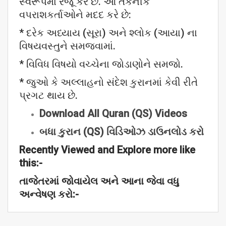
સ્વરૂપમાં રજૂ કરે છે. આ તકનીક
વપરાશકર્તાઓને મદદ કરે છે:
* દરેક અધ્યાય (સૂરા) અને શ્લોક (આયા) ના
વિષયવસ્તુને સમજવામાં.
* વિવિધ વિષયો વચ્ચેના જોડાણોને સમજો.
* જુઓ કે અલ્લાહનો સંદેશ કુરાનમાં કેવી રીતે
પ્રગટ થાય છે.
Download All Quran (QS) Videos
બધા
કુરાન (QS)
વિડિઓઝ
ડાઉનલોડ
કરો
Recently Viewed and Explore more like
this:-
તાજેતરમાં
જોવાયેલ
અને
આના
જેવા
વધુ
અન્વેષણ
કરો:-