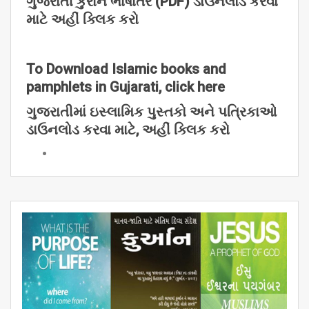
ગુજરાતી
કુરાન
ભાષાંતર (PDF)
ડાઉનલોડ
કરવા
માટે
અહીં
ક્લિક
કરો
To Download Islamic books and
pamphlets in Gujarati, click here
ગુજરાતીમાં
ઇસ્લામિક
પુસ્તકો
અને
પત્રિકાઓ
ડાઉનલોડ
કરવા
માટે,
અહીં
ક્લિક
કરો