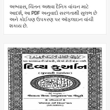
અભ્યાસ, ચિંતન અથવા દૈનિક વાંચન માટે
આદર્શ, આ PDF અનુવાદો સરળતાથી સુલભ છે
અને કોઈપણ ઉપકરણ પર ઑફલાઇન વાંચી
શકાય છે.