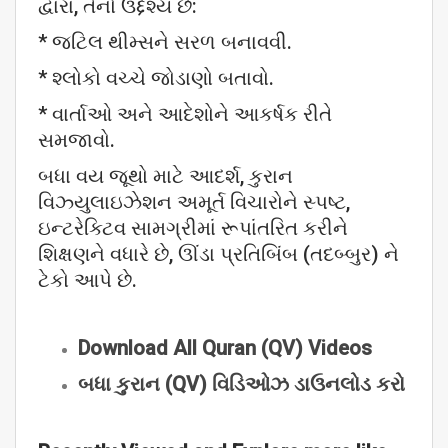
દ્વારા, તેનો ઉદ્દેશ્ય છે:
* જટિલ થીમ્સને સરળ બનાવવી.
* શ્લોકો વચ્ચે જોડાણો બતાવો.
* વાર્તાઓ અને આદેશોને આકર્ષક રીતે
સમજાવો.
બધા વય જૂથો માટે આદર્શ, કુરાન
વિઝ્યુલાઇઝેશન અમૂર્ત વિચારોને સ્પષ્ટ,
ઇન્ટરેક્ટિવ સામગ્રીમાં રૂપાંતરિત કરીને
શિક્ષણને વધારે છે, ઊંડા પ્રતિબિંબ (તદબ્બુર) ને
ટેકો આપે છે.
Download All Quran (QV) Videos
બધા
કુરાન (QV)
વિડિઓઝ
ડાઉનલોડ
કરો