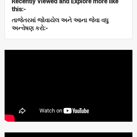
Recently Viewed and Explore more like
this:-
તાજેતરમાં
જોવાયેલ
અને
આના
જેવા
વધુ
અન્વેષણ
કરો:-