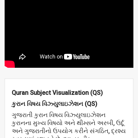
Quran Subject Visualization (QS)
કુરાન
વિષય
વિઝ્યુલાઇઝેશન (QS)
ગુજરાતી કુરાન વિષય વિઝ્યુલાઇઝેશન
કુરાનના મુખ્ય વિષયો અને થીમ્સને અરબી, ઉર્દૂ
અને ગુજરાતીનો ઉપયોગ કરીને સંગઠિત, દ્રશ્ય