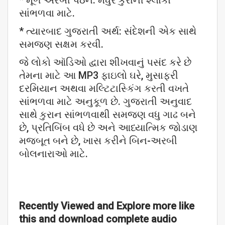
* મૂળ અરબી પઠન: મધુર કુરાની શ્લોકો
સાંભળવા માટે.
* ત્યારબાદ ગુજરાતી અર્થ: સંદેશની એક સાથે
સમજણ સક્ષમ કરવી.
જે લોકો ઑડિઓ દ્વારા શીખવાનું પસંદ કરે છે
તેમના માટે આ MP3 ફાઇલો ઘરે, મુસાફરી
દરમિયાન અથવા મલ્ટિટાસ્કિંગ કરતી વખતે
સાંભળવા માટે અનુકૂળ છે. ગુજરાતી અનુવાદ
સાથે કુરાન સાંભળવાથી સમજણ વધુ ગાઢ બને
છે, પ્રતિબિંબ વધે છે અને આધ્યાત્મિક જોડાણ
મજબૂત બને છે, ખાસ કરીને બિન-અરબી
બોલનારાઓ માટે.
Recently Viewed and Explore more like
this and download complete audio