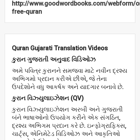
http://www.goodwordbooks.com/webform/or
free-quran
Quran Gujarati Translation Videos
કુરાન
ગુજરાતી
અનુવાદ
વિડિઓઝ
અમે પવિત્ર કુરાનને સમજવા માટે નવીન દ્રશ્ય
અભિગમો પ્રદાન કરીએ છીએ, જે તેના
ઉપદેશોને વધુ આકર્ષક અને યાદગાર બનાવે છે.
કુરાન
વિઝ્યુલાઇઝેશન (QV)
કુરાન વિઝ્યુલાઇઝેશન અરબી અને ગુજરાતી
બંને ભાષાઓનો ઉપયોગ કરીને એક સંગઠિત,
દ્રશ્ય અભિગમ પ્રદાન કરે છે. ઇન્ફોગ્રાફિક્સ,
ચાર્ટ્સ, એનિમેટેડ વિડિઓઝ અને આકૃતિઓ