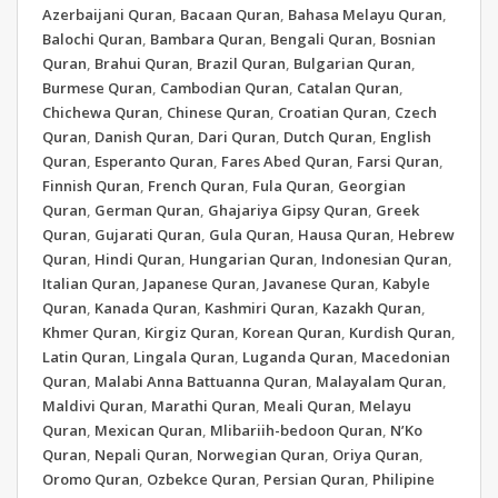
Azerbaijani Quran
,
Bacaan Quran
,
Bahasa Melayu Quran
,
Balochi Quran
,
Bambara Quran
,
Bengali Quran
,
Bosnian
Quran
,
Brahui Quran
,
Brazil Quran
,
Bulgarian Quran
,
Burmese Quran
,
Cambodian Quran
,
Catalan Quran
,
Chichewa Quran
,
Chinese Quran
,
Croatian Quran
,
Czech
Quran
,
Danish Quran
,
Dari Quran
,
Dutch Quran
,
English
Quran
,
Esperanto Quran
,
Fares Abed Quran
,
Farsi Quran
,
Finnish Quran
,
French Quran
,
Fula Quran
,
Georgian
Quran
,
German Quran
,
Ghajariya Gipsy Quran
,
Greek
Quran
,
Gujarati Quran
,
Gula Quran
,
Hausa Quran
,
Hebrew
Quran
,
Hindi Quran
,
Hungarian Quran
,
Indonesian Quran
,
Italian Quran
,
Japanese Quran
,
Javanese Quran
,
Kabyle
Quran
,
Kanada Quran
,
Kashmiri Quran
,
Kazakh Quran
,
Khmer Quran
,
Kirgiz Quran
,
Korean Quran
,
Kurdish Quran
,
Latin Quran
,
Lingala Quran
,
Luganda Quran
,
Macedonian
Quran
,
Malabi Anna Battuanna Quran
,
Malayalam Quran
,
Maldivi Quran
,
Marathi Quran
,
Meali Quran
,
Melayu
Quran
,
Mexican Quran
,
Mlibariih-bedoon Quran
,
N’Ko
Quran
,
Nepali Quran
,
Norwegian Quran
,
Oriya Quran
,
Oromo Quran
,
Ozbekce Quran
,
Persian Quran
,
Philipine