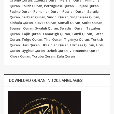
Oromo Quran
,
Ozbekce Quran
,
Persian Quran
,
Philipine
Quran
,
Polish Quran
,
Portuguese Quran
,
Punjabi Quran
,
Pushto Quran
,
Romanian Quran
,
Russian Quran
,
Saraiki
Quran
,
Serbian Quran
,
Sindhi Quran
,
Singhalese Quran
,
Sinhala Quran
,
Slovak Quran
,
Somali Quran
,
Sotho Quran
,
Spanish Quran
,
Swahili Quran
,
Swedish Quran
,
Tagalog
Quran
,
Tajik Quran
,
Tamazigh Quran
,
Tamil Quran
,
Tatar
Quran
,
Telgu Quran
,
Thai Quran
,
Tigrinya Quran
,
Turkish
Quran
,
Uari Quran
,
Ukrainian Quran
,
Ulkhees Quran
,
Urdu
Quran
,
Uyghur Quran
,
Uzbek Quran
,
Vietnamese Quran
,
Xhosa Quran
,
Yoruba Quran
,
Zulu Quran
DOWNLOAD QURAN IN 120 LANGUAGES