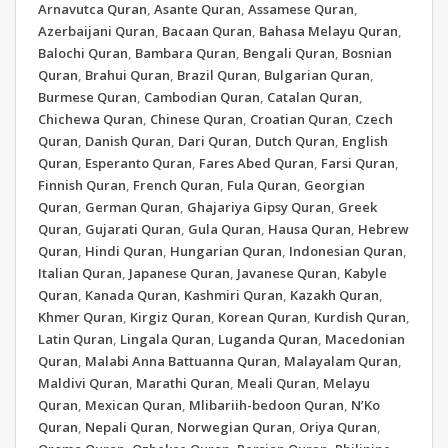
Arnavutca Quran
,
Asante Quran
,
Assamese Quran
,
Azerbaijani Quran
,
Bacaan Quran
,
Bahasa Melayu Quran
,
Balochi Quran
,
Bambara Quran
,
Bengali Quran
,
Bosnian
Quran
,
Brahui Quran
,
Brazil Quran
,
Bulgarian Quran
,
Burmese Quran
,
Cambodian Quran
,
Catalan Quran
,
Chichewa Quran
,
Chinese Quran
,
Croatian Quran
,
Czech
Quran
,
Danish Quran
,
Dari Quran
,
Dutch Quran
,
English
Quran
,
Esperanto Quran
,
Fares Abed Quran
,
Farsi Quran
,
Finnish Quran
,
French Quran
,
Fula Quran
,
Georgian
Quran
,
German Quran
,
Ghajariya Gipsy Quran
,
Greek
Quran
,
Gujarati Quran
,
Gula Quran
,
Hausa Quran
,
Hebrew
Quran
,
Hindi Quran
,
Hungarian Quran
,
Indonesian Quran
,
Italian Quran
,
Japanese Quran
,
Javanese Quran
,
Kabyle
Quran
,
Kanada Quran
,
Kashmiri Quran
,
Kazakh Quran
,
Khmer Quran
,
Kirgiz Quran
,
Korean Quran
,
Kurdish Quran
,
Latin Quran
,
Lingala Quran
,
Luganda Quran
,
Macedonian
Quran
,
Malabi Anna Battuanna Quran
,
Malayalam Quran
,
Maldivi Quran
,
Marathi Quran
,
Meali Quran
,
Melayu
Quran
,
Mexican Quran
,
Mlibariih-bedoon Quran
,
N’Ko
Quran
,
Nepali Quran
,
Norwegian Quran
,
Oriya Quran
,