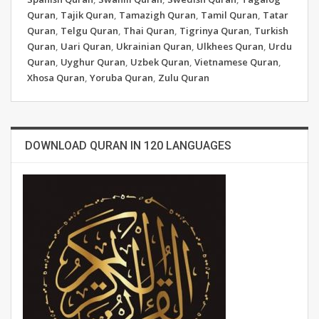
Quran
,
Tajik Quran
,
Tamazigh Quran
,
Tamil Quran
,
Tatar
Quran
,
Telgu Quran
,
Thai Quran
,
Tigrinya Quran
,
Turkish
Quran
,
Uari Quran
,
Ukrainian Quran
,
Ulkhees Quran
,
Urdu
Quran
,
Uyghur Quran
,
Uzbek Quran
,
Vietnamese Quran
,
Xhosa Quran
,
Yoruba Quran
,
Zulu Quran
DOWNLOAD QURAN IN 120 LANGUAGES