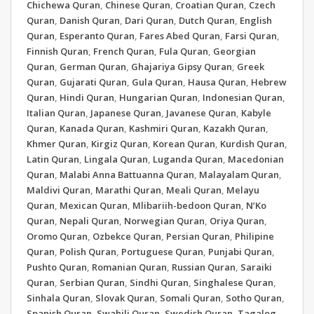
Chichewa Quran
,
Chinese Quran
,
Croatian Quran
,
Czech
Quran
,
Danish Quran
,
Dari Quran
,
Dutch Quran
,
English
Quran
,
Esperanto Quran
,
Fares Abed Quran
,
Farsi Quran
,
Finnish Quran
,
French Quran
,
Fula Quran
,
Georgian
Quran
,
German Quran
,
Ghajariya Gipsy Quran
,
Greek
Quran
,
Gujarati Quran
,
Gula Quran
,
Hausa Quran
,
Hebrew
Quran
,
Hindi Quran
,
Hungarian Quran
,
Indonesian Quran
,
Italian Quran
,
Japanese Quran
,
Javanese Quran
,
Kabyle
Quran
,
Kanada Quran
,
Kashmiri Quran
,
Kazakh Quran
,
Khmer Quran
,
Kirgiz Quran
,
Korean Quran
,
Kurdish Quran
,
Latin Quran
,
Lingala Quran
,
Luganda Quran
,
Macedonian
Quran
,
Malabi Anna Battuanna Quran
,
Malayalam Quran
,
Maldivi Quran
,
Marathi Quran
,
Meali Quran
,
Melayu
Quran
,
Mexican Quran
,
Mlibariih-bedoon Quran
,
N’Ko
Quran
,
Nepali Quran
,
Norwegian Quran
,
Oriya Quran
,
Oromo Quran
,
Ozbekce Quran
,
Persian Quran
,
Philipine
Quran
,
Polish Quran
,
Portuguese Quran
,
Punjabi Quran
,
Pushto Quran
,
Romanian Quran
,
Russian Quran
,
Saraiki
Quran
,
Serbian Quran
,
Sindhi Quran
,
Singhalese Quran
,
Sinhala Quran
,
Slovak Quran
,
Somali Quran
,
Sotho Quran
,
Spanish Quran
,
Swahili Quran
,
Swedish Quran
,
Tagalog