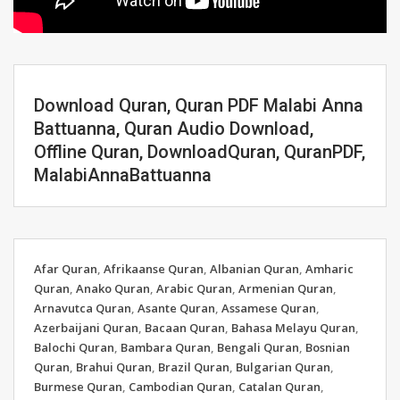
Download Quran, Quran PDF Malabi Anna
Battuanna, Quran Audio Download,
Offline Quran, DownloadQuran, QuranPDF,
MalabiAnnaBattuanna
Afar Quran
,
Afrikaanse Quran
,
Albanian Quran
,
Amharic
Quran
,
Anako Quran
,
Arabic Quran
,
Armenian Quran
,
Arnavutca Quran
,
Asante Quran
,
Assamese Quran
,
Azerbaijani Quran
,
Bacaan Quran
,
Bahasa Melayu Quran
,
Balochi Quran
,
Bambara Quran
,
Bengali Quran
,
Bosnian
Quran
,
Brahui Quran
,
Brazil Quran
,
Bulgarian Quran
,
Burmese Quran
,
Cambodian Quran
,
Catalan Quran
,