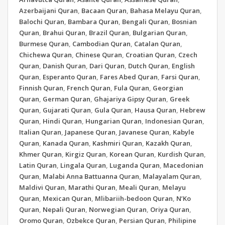
Azerbaijani Quran
,
Bacaan Quran
,
Bahasa Melayu Quran
,
Balochi Quran
,
Bambara Quran
,
Bengali Quran
,
Bosnian
Quran
,
Brahui Quran
,
Brazil Quran
,
Bulgarian Quran
,
Burmese Quran
,
Cambodian Quran
,
Catalan Quran
,
Chichewa Quran
,
Chinese Quran
,
Croatian Quran
,
Czech
Quran
,
Danish Quran
,
Dari Quran
,
Dutch Quran
,
English
Quran
,
Esperanto Quran
,
Fares Abed Quran
,
Farsi Quran
,
Finnish Quran
,
French Quran
,
Fula Quran
,
Georgian
Quran
,
German Quran
,
Ghajariya Gipsy Quran
,
Greek
Quran
,
Gujarati Quran
,
Gula Quran
,
Hausa Quran
,
Hebrew
Quran
,
Hindi Quran
,
Hungarian Quran
,
Indonesian Quran
,
Italian Quran
,
Japanese Quran
,
Javanese Quran
,
Kabyle
Quran
,
Kanada Quran
,
Kashmiri Quran
,
Kazakh Quran
,
Khmer Quran
,
Kirgiz Quran
,
Korean Quran
,
Kurdish Quran
,
Latin Quran
,
Lingala Quran
,
Luganda Quran
,
Macedonian
Quran
,
Malabi Anna Battuanna Quran
,
Malayalam Quran
,
Maldivi Quran
,
Marathi Quran
,
Meali Quran
,
Melayu
Quran
,
Mexican Quran
,
Mlibariih-bedoon Quran
,
N’Ko
Quran
,
Nepali Quran
,
Norwegian Quran
,
Oriya Quran
,
Oromo Quran
,
Ozbekce Quran
,
Persian Quran
,
Philipine